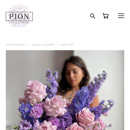
online магазин
>
цветы в коробке
>
букет 249