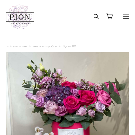
online магазин
>
цветы в коробке
>
букет 179